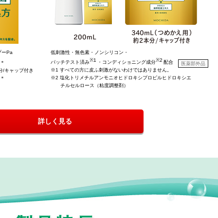
ーPa
低刺激性・無色素・ノンシリコン・
※1
※2
パッチテスト済み
・コンディショニング成分
配合
)＊
医薬部外品
※1 すべての方に皮ふ刺激がないわけではありません。
分/キャップ付き
※2 塩化トリメチルアンモニオヒドロキシプロピルヒドロキシエ
)＊
チルセルロース（粘度調整剤）
詳しく見る