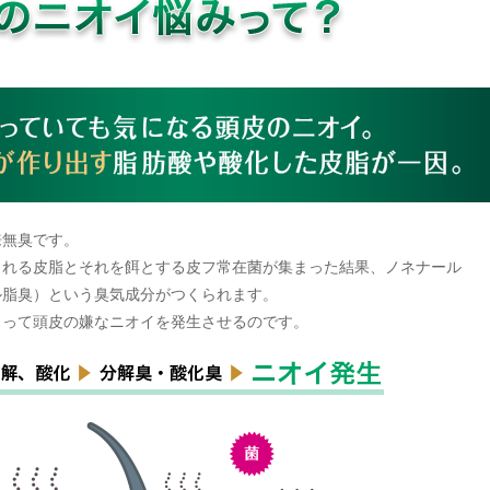
来無臭です。
される皮脂とそれを餌とする皮フ常在菌が集まった結果、ノネナール
ル脂臭）という臭気成分がつくられます。
よって頭皮の嫌なニオイを発生させるのです。