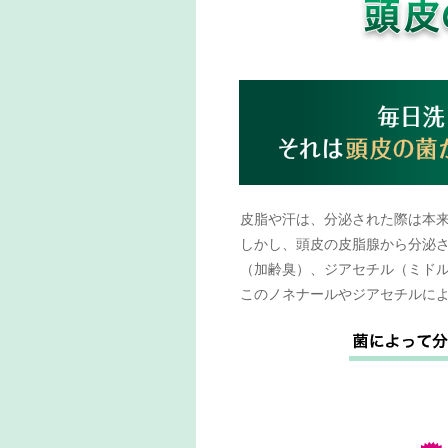
皮脂や汗は、分泌された際は本
しかし、頭皮の皮脂腺から分泌
（加齢臭）、ジアセチル（ミド
このノネナールやジアセチルに