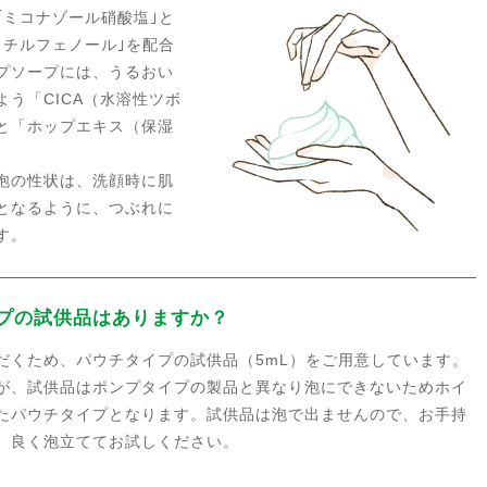
｢ミコナゾール硝酸塩｣と
メチルフェノール｣を配合
プソープには、うるおい
う「CICA（水溶性ツボ
と「ホップエキス（保湿
。
泡の性状は、洗顔時に肌
となるように、つぶれに
す。
プの試供品はありますか？
だくため、パウチタイプの試供品（5mL）をご用意しています。
が、試供品はポンプタイプの製品と異なり泡にできないためホイ
たパウチタイプとなります。試供品は泡で出ませんので、お手持
、良く泡立ててお試しください。