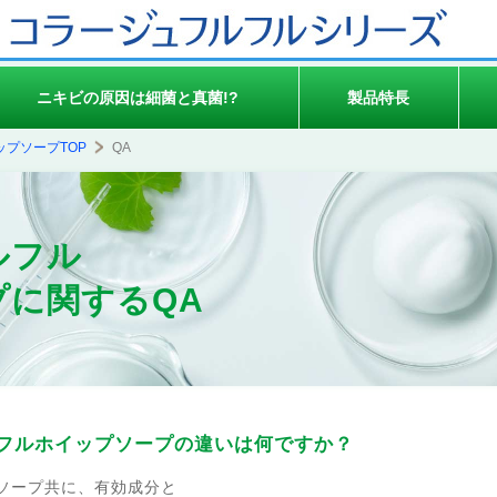
ニキビの原因は細菌と真菌!?
製品特長
プソープTOP
QA
ルフル
プに関するQA
フルホイップソープの違いは何ですか？
ソープ共に、有効成分と